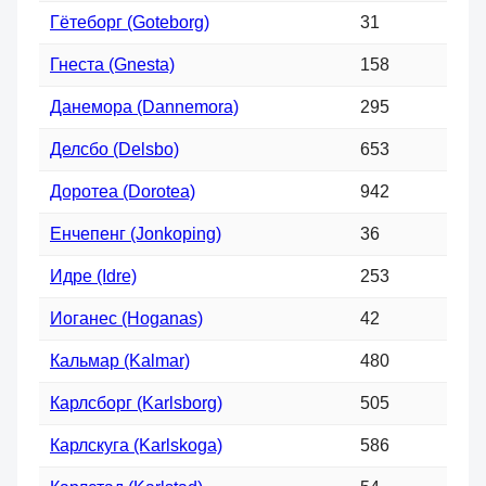
Гётеборг (Goteborg)
31
Гнеста (Gnesta)
158
Данемора (Dannemora)
295
Делcбо (Delsbo)
653
Доротеа (Dorotea)
942
Енчепенг (Jonkoping)
36
Идре (Idre)
253
Иоганес (Hoganas)
42
Кальмар (Kalmar)
480
Карлсборг (Karlsborg)
505
Карлскуга (Karlskoga)
586