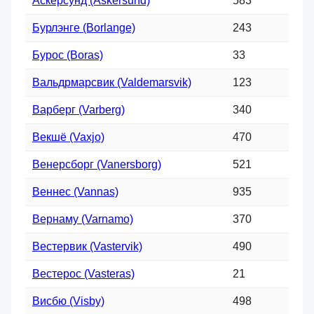
Аскерсунд (Askersund)
583
Бурлэнге (Borlange)
243
Бурос (Boras)
33
Вальдрмарсвик (Valdemarsvik)
123
Варберг (Varberg)
340
Векшё (Vaxjo)
470
Венерсборг (Vanersborg)
521
Веннес (Vannas)
935
Вернаму (Varnamo)
370
Вестервик (Vastervik)
490
Вестерос (Vasteras)
21
Висбю (Visby)
498