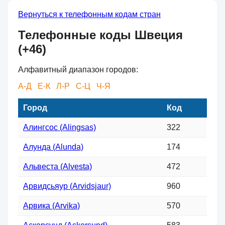
Вернуться к телефонным кодам стран
Телефонные коды Швеция
(+46)
Алфавитный диапазон городов:
А-Д
Е-К
Л-Р
С-Ц
Ч-Я
Город
Код
Алингсос (Alingsas)
322
Алунда (Alunda)
174
Альвеста (Alvesta)
472
Арвидсьяур (Arvidsjaur)
960
Арвика (Arvika)
570