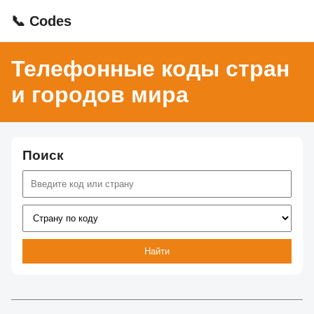
📞 Codes
Телефонные коды стран
и городов мира
Поиск
Найти