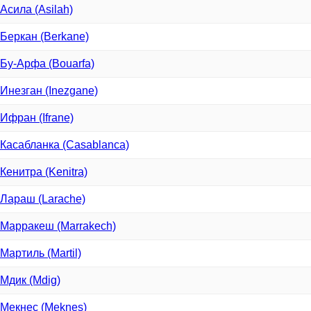
Асила (Asilah)
Беркан (Berkane)
Бу-Арфа (Bouarfa)
Инезган (Inezgane)
Ифран (Ifrane)
Касабланка (Casablanca)
Кенитра (Kenitra)
Лараш (Larache)
Марракеш (Marrakech)
Мартиль (Martil)
Мдик (Mdig)
Мекнес (Meknes)