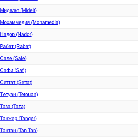
Мидельт (Midelt)
Мохаммедия (Mohamedia)
Надор (Nador)
Рабат (Rabat)
Сале (Sale)
Сафи (Safi)
Сеттат (Settat)
Тeтуан (Tetouan)
Таза (Taza)
Танжер (Tanger)
Тантан (Tan Tan)