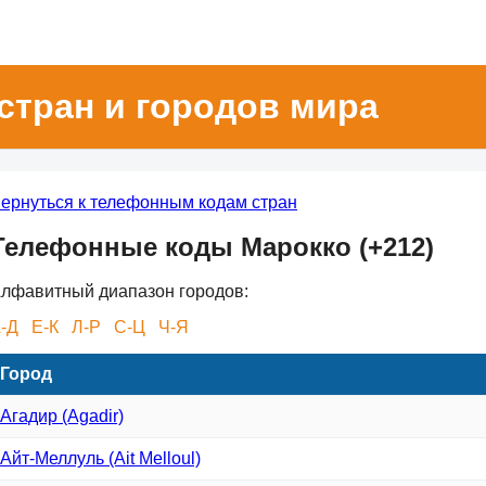
стран и городов мира
ернуться к телефонным кодам стран
Телефонные коды Марокко (+212)
лфавитный диапазон городов:
-Д
Е-К
Л-Р
С-Ц
Ч-Я
Город
Агадир (Agadir)
Айт-Меллуль (Ait Melloul)