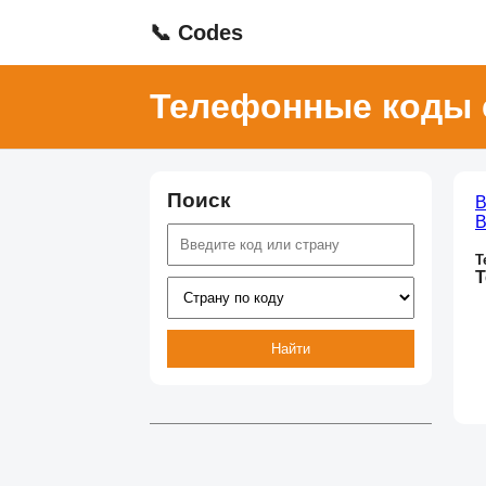
📞 Codes
Телефонные коды 
Поиск
В
В
Т
Т
Найти