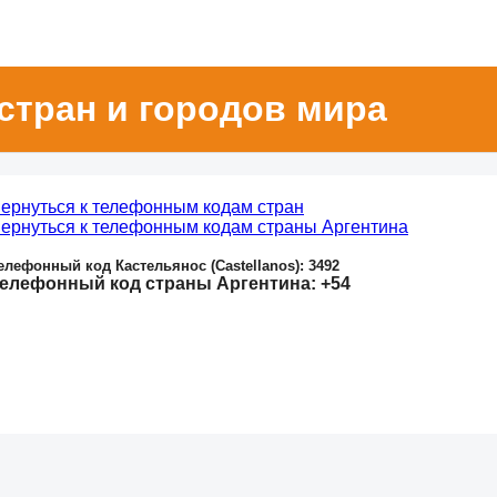
стран и городов мира
ернуться к телефонным кодам стран
ернуться к телефонным кодам страны Аргентина
елефонный код Кастельянос (Castellanos): 3492
елефонный код страны Аргентина: +54