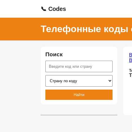
📞 Codes
Телефонные коды 
Поиск
В
В
Т
Т
Найти